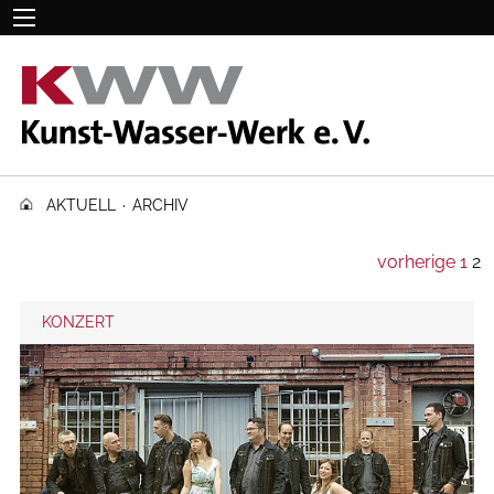
AKTUELL
·
ARCHIV
vorherige
1
2
KONZERT